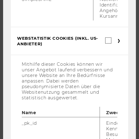
Identifizierung 
CHRONIK
Angehörige/r für
Kursanmeldung.
ANMELDUNG
WEBSTATISTIK COOKIES (INKL. US-
Webstatis
ANBIETER)
Cookies
ANMELDUNG 2026
(inkl.
US-
KONTAKT
Anbieter)
Mithilfe dieser Cookies können wir
IMPRESSUM
unser Angebot laufend verbessern und
unsere Website an Ihre Bedürfnisse
anpassen. Dabei werden
pseudonymisierte Daten über die
Websitenutzung gesammelt und
IMPRESSIONEN
statistisch ausgewertet.
MONDSEE
Name
Zweck
RÜCKBLICK 2025
_pk_id
Eindeutige
RÜCKBLICK 2024
Kennzeichnun
RÜCKBLICK 2023
Besuchers du