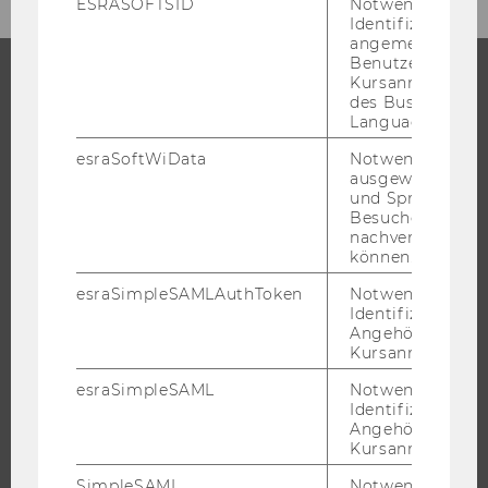
ESRASOFTSID
Notwendig zur
Identifizierung 
angemeldeten
Benutzers im
Kursanmeldung
des Business
DAS FORUM
Language Center
DAS FORUM
esraSoftWiData
Notwendig um
ausgewählte Sp
VERANSTALTER
und Sprachkurse
Besuchers
KOOPERATIONSPARTNER
nachverfolgen z
FÖRDERGEBER UND UNTERSTÜTZER
können.
esraSimpleSAMLAuthToken
Notwendig zur
Identifizierung 
Angehörige/r für
PROGRAMM
Kursanmeldung.
esraSimpleSAML
Notwendig zur
WERKSTATT 2026
Identifizierung 
SEMINAR 2026
Angehörige/r für
Kursanmeldung.
OGH CERCLE 2026
PROGRAMMBLATT 2026
SimpleSAML
Notwendig zur