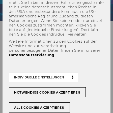
mehr. Sie haben in die­sem Fall nur ein­ge­schränk­
te bis keine da­ten­schutz­recht­li­chen Rech­te in
den USA und ins­be­son­de­re kann auch die US-​
amerikanische Re­gie­rung Zu­gang zu die­sen
Daten er­lan­gen. Wenn Sie kei­nen oder nur ein­zel­
nen Coo­kies zu­stim­men möch­ten, kli­cken Sie
bitte auf „In­di­vi­du­el­le Ein­stel­lun­gen“. Dort kön­
nen Sie die Coo­kies in­di­vi­du­ell ver­wal­ten.
Seminar 2026
Weitere Informationen zu den Cookies auf der
Website und zur Verarbeitung
personenbezogener Daten finden Sie in unserer
Datenschutzerklärung
.
Das Se­mi­nar steht im Zen­trum des Fo­
rums in Mond­see. Hier wer­den dog­ma­ti­
INDIVIDUELLE EINSTELLUNGEN
sche Grund­satz­re­fe­ra­te so­wohl zu ak­tu­
el­len als auch zu zeit­lo­sen Fra­gen des
NOTWENDIGE COOKIES AKZEPTIEREN
Zi­vil­rechts, des Pro­zess­rechts und des
Un­ter­neh­mens­rechts ge­hal­ten und aus­
führ­lich dis­ku­tiert.
ALLE COOKIES AKZEPTIEREN