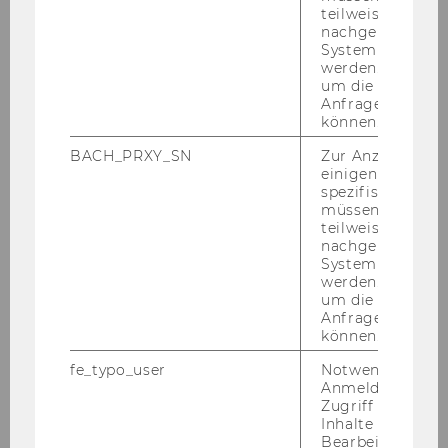
Wer­tun­gen in das Zi­vil­recht
teilweise von
nachgelagerten
RA PD Dr. Max Leit­ner (Wien)
System abgefra
werden. Notwen
Der su­per­in­tel­li­gen­te Ver­trag: Flucht­
um die Antwort 
punkt der di­gi­ta­len Trans­for­ma­ti­on
Anfrage zuordne
des Ver­trags­rechts?
können.
Univ.-Prof. Dipl.-Kfm. Dr. Flo­ri­an Mös­lein,
BACH_PRXY_SN
Zur Anzeige von
LL.M. (Uni Wien)
einigen WU-
spezifischen Inh
Grund­fra­gen des Per­so­nen­scha­dens
müssen Informa
RA Univ.-Prof. iR Mag. Dr. Chris­ti­an
teilweise von
nachgelagerten
Huber (Mond­see)
System abgefra
werden. Notwen
Zum Ver­hält­nis des Ver­wen­dungs­an­
um die Antwort 
spruchs zu den §§ 329 f ABGB
Anfrage zuordne
in
in
a
in
Ap. Prof.
PD
Mag.
Dr.
Na­ta­scha
können.
Brand­stät­ter (Uni Salz­burg)
fe_typo_user
Notwendig für d
Anmeldung und
Preis­au­to­no­mie und AGB
Zugriff auf gesc
in
in
PD
Dr.
Isa­bel­le Von­kilch, LL.M.(WU
Inhalte oder zur
Wien)
Bearbeitung des