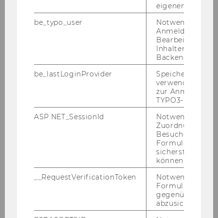
eigenen Profils.
be_typo_user
Notwendig für d
Anmeldung und
Bearbeitung von
Inhalten im TYP
Programm
Backend.
be_lastLoginProvider
Speichert die zul
verwendete Met
zur Anmeldung f
Werkstatt 2026
TYPO3-Backend.
ASP.NET_SessionId
Notwendig, um 
Seminar 2026
Zuordnung von
Besucher zu
OGH Cercle 2026
Formulareingab
sicherstellen zu
können.
Programmblatt 2026
__RequestVerificationToken
Notwendig, um 
Formulareingab
Chronik
gegenüber Angri
abzusichern.