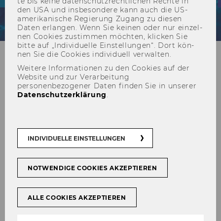
te bis keine da­ten­schutz­recht­li­chen Rech­te in
den USA und ins­be­son­de­re kann auch die US-​
amerikanische Re­gie­rung Zu­gang zu die­sen
Daten er­lan­gen. Wenn Sie kei­nen oder nur ein­zel­
nen Coo­kies zu­stim­men möch­ten, kli­cken Sie
bitte auf „In­di­vi­du­el­le Ein­stel­lun­gen“. Dort kön­
nen Sie die Coo­kies in­di­vi­du­ell ver­wal­ten.
Weitere Informationen zu den Cookies auf der
Mondsee
Website und zur Verarbeitung
personenbezogener Daten finden Sie in unserer
Datenschutzerklärung
.
INDIVIDUELLE EINSTELLUNGEN
NOTWENDIGE COOKIES AKZEPTIEREN
ALLE COOKIES AKZEPTIEREN