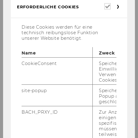
Erforderl
ERFORDERLICHE COOKIES
Cookies
1
/7
Diese Cookies werden für eine
technisch reibungslose Funktion
Co­py­right: Tou­ris­mus­ver­band Mond­See­Land
unserer Website benötigt.
Name
Zweck
CookieConsent
Speichert Ihre
Einwilligung zur
Verwendung vo
Impressionen
Cookies.
site-popup
Speichert ob ein
Popup ausgefüll
Mondsee
geschlossen wur
BACH_PRXY_ID
Zur Anzeige von
Rückblick 2025
einigen WU-
spezifischen Inh
müssen Informa
Rückblick 2024
teilweise von