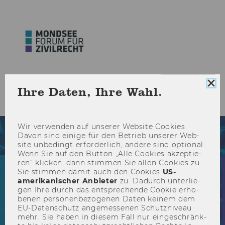
HAU
MENÜ
Coo
Ihre Daten, Ihre Wahl.
Con
ÖFF
sch
Wir ver­wen­den auf un­se­rer Web­site Coo­kies.
Davon sind ei­ni­ge für den Be­trieb un­se­rer Web­
site un­be­dingt er­for­der­lich, an­de­re sind op­tio­nal.
Wenn Sie auf den But­ton „Alle Coo­kies ak­zep­tie­
ren“ kli­cken, dann stim­men Sie allen Coo­kies zu.
Sie stim­men damit auch den Coo­kies
US-​
amerikanischer An­bie­ter
zu. Da­durch un­ter­lie­
gen Ihre durch das ent­spre­chen­de Coo­kie er­ho­
be­nen per­so­nen­be­zo­ge­nen Daten kei­nem dem
EU-​Datenschutz an­ge­mes­se­nen Schutz­ni­veau
mehr. Sie haben in die­sem Fall nur ein­ge­schränk­