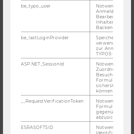
be_typo_user
Notwendig für d
DAS FORUM
Anmeldung und
Bearbeitung von
Inhalten im TYP
DAS FORUM
Backend.
VERANSTALTER
be_lastLoginProvider
Speichert die zul
KOOPERATIONSPARTNER
verwendete Met
zur Anmeldung f
FÖRDERGEBER UND UNTERSTÜTZER
TYPO3-Backend.
ASP.NET_SessionId
Notwendig, um 
Zuordnung von
PROGRAMM
Besucher zu
Formulareingab
sicherstellen zu
WERKSTATT 2026
können.
SEMINAR 2026
__RequestVerificationToken
Notwendig, um 
OGH CERCLE 2026
Formulareingab
gegenüber Angri
PROGRAMMBLATT 2026
abzusichern.
CHRONIK
ESRASOFTSID
Notwendig zur
Identifizierung 