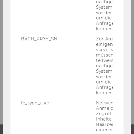
nachgelagerten
Rückblick 2023
System abgefra
werden. Notwen
um die Antwort 
Rückblick 2022
Anfrage zuordne
können.
Rückblick 2021
BACH_PRXY_SN
Zur Anzeige von
einigen WU-
spezifischen Inh
Rückblick 2019
müssen Informa
teilweise von
nachgelagerten
Rückblick 2018
System abgefra
werden. Notwen
um die Antwort 
Rückblick 2017
Anfrage zuordne
können.
Rückblick 2016
fe_typo_user
Notwendig für d
Anmeldung und
Zugriff auf gesc
Inhalte oder zur
Bearbeitung des
eigenen Profils.