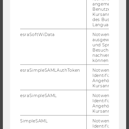
angemeldeten
Benutzers im
ANMELDUNG
Kursanmeldung
des Business
Language Center
ANMELDUNG 2026
KONTAKT
esraSoftWiData
Notwendig um
ausgewählte Sp
IMPRESSUM
und Sprachkurse
Besuchers
nachverfolgen z
können.
IMPRESSIONEN
esraSimpleSAMLAuthToken
Notwendig zur
Identifizierung 
MONDSEE
Angehörige/r für
Kursanmeldung.
RÜCKBLICK 2025
RÜCKBLICK 2024
esraSimpleSAML
Notwendig zur
Identifizierung 
RÜCKBLICK 2023
Angehörige/r für
Kursanmeldung.
RÜCKBLICK 2022
RÜCKBLICK 2021
SimpleSAML
Notwendig zur
Identifizierung 
RÜCKBLICK 2019