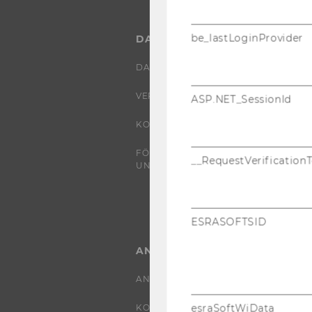
be_lastLoginProvider
DAS FORUM
DAS FORUM
VERANSTALTER
ASP.NET_SessionId
KOOPERATIONSPARTNER
FÖRDERGEBER UND
__RequestVerification
UNTERSTÜTZER
ESRASOFTSID
ANMELDUNG
ANMELDUNG 2026
esraSoftWiData
KONTAKT