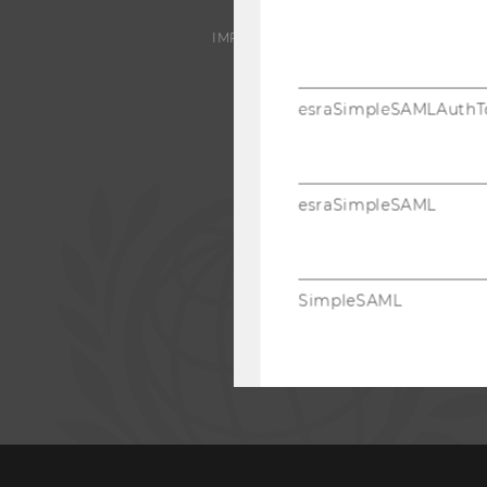
IMPRESSUM
esraSimpleSAMLAuthT
esraSimpleSAML
SimpleSAML
WEBSTATISTIK COOKIES