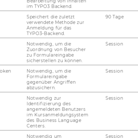
Bearbeitung von Inhalten
im TYPO3 Backend.
Speichert die zuletzt
90 Tage
PROGRAMM
verwendete Methode zur
Anmeldung für das
WERKSTATT 2026
TYPO3-Backend.
SEMINAR 2026
Notwendig, um die
Session
Zuordnung von Besucher
zu Formulareingabe
OGH CERCLE 2026
sicherstellen zu können.
PROGRAMMBLATT 2026
Token
Notwendig, um die
Session
Formulareingabe
CHRONIK
gegenüber Angriffen
abzusichern.
Notwendig zur
Session
Identifizierung des
angemeldeten Benutzers
IMPRESSIONEN
im Kursanmeldungsystem
des Business Language
MONDSEE
Centers.
Notwendig um
Session
RÜCKBLICK 2025