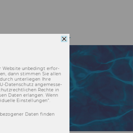
NG
IMPRESSIONEN
Cookie
Consent
schließen
 Web­site un­be­dingt er­for­
­cken, dann stim­men Sie allen
durch un­ter­lie­gen Ihre
EU-​Datenschutz an­ge­mes­se­
hutz­recht­li­chen Rech­te in
­sen Daten er­lan­gen. Wenn
u­el­le Ein­stel­lun­gen“.
nbezogener Daten finden