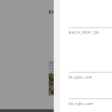
Ernst Karner - Stefan Per
BACH_PRXY_SN
fe_typo_user
be_typo_user