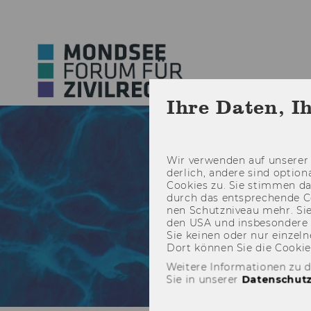
Ihre Daten, I
Wir ver­wen­den auf un­se­rer 
der­lich, an­de­re sind op­tio
Coo­kies zu. Sie stim­men 
durch das ent­spre­chen­de C
nen Schutz­ni­veau mehr. Sie 
den USA und ins­be­son­de­r
Sie kei­nen oder nur ein­zel­ne
Dort kön­nen Sie die Coo­kies i
Weitere Informationen zu 
Sie in unserer
Datenschutz