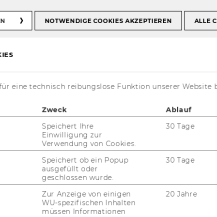
EN
NOTWENDIGE COOKIES AKZEPTIEREN
ALLE 
ember 2026
IES
ür eine technisch reibungslose Funktion unserer Website 
echt
Zweck
Ablauf
Speichert Ihre
30 Tage
Einwilligung zur
ma­chen zwei Dinge aus: Fach­li­che Ex­zel­
Verwendung von Cookies.
­nung.
Speichert ob ein Popup
30 Tage
ausgefüllt oder
 Traun­see soll diese Tra­di­ti­on nun­mehr
geschlossen wurde.
­den. Im "Schloss­ho­tel Mond­see" fin­den
Zur Anzeige von einigen
20 Jahre
 eine Ver­an­stal­tung die­ser Größe und
WU-spezifischen Inhalten
ste.
müssen Informationen