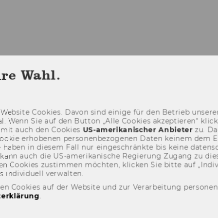
DAS FORUM
PROGRAMM
ANMELDU
hre Wahl.
Web­site Coo­kies. Davon sind ei­ni­ge für den Be­trieb un­se­rer
­nal. Wenn Sie auf den But­ton „Alle Coo­kies ak­zep­tie­ren“ kli
damit auch den Coo­kies
US-​amerikanischer An­bie­ter
zu. Da­
oo­kie er­ho­be­nen per­so­nen­be­zo­ge­nen Daten kei­nem dem 
haben in die­sem Fall nur ein­ge­schränk­te bis keine da­ten­sc
e kann auch die US-​amerikanische Re­gie­rung Zu­gang zu die
n Coo­kies zu­stim­men möch­ten, kli­cken Sie bitte auf „In­di­vi­d
n­di­vi­du­ell ver­wal­ten.
den Cookies auf der Website und zur Verarbeitung persone
erklärung
.