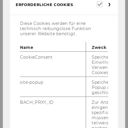
Be­ru­fe (zB Rechts­an­wäl­te, RAA) wer­den
Erforderl
ERFORDERLICHE COOKIES
Cookies
auf den Ti­cket­shop der
AWAK
wei­ter­ge­
lei­tet.
Diese Cookies werden für eine
technisch reibungslose Funktion
unserer Website benötigt.
Name
Zweck
TI­CKET­SHOP UNI UND JUS­TIZ*
CookieConsent
Speichert Ihre
*außer in jenen OLG Sprengeln, in denen die Anmeldung im
Einwilligung zur
Verwendung vo
Dienstweg erfolgt
Cookies.
site-popup
Speichert ob ein
TI­CKET­SHOP AWAK
Popup ausgefüll
geschlossen wur
BACH_PRXY_ID
Zur Anzeige von
einigen WU-
spezifischen Inh
müssen Informa
teilweise von
nachgelagerten