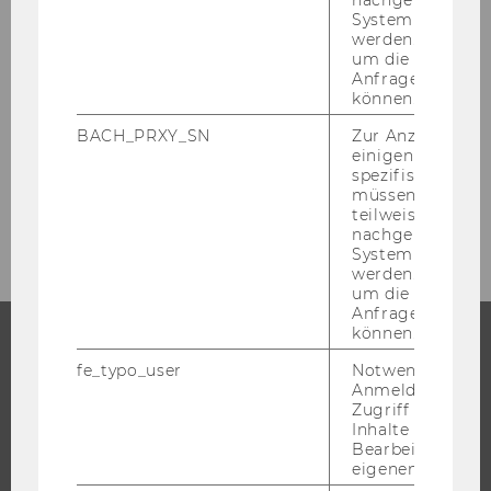
Anmeldung
System abgefra
werden. Notwen
um die Antwort 
Anfrage zuordne
Anmeldung 2026
können.
BACH_PRXY_SN
Zur Anzeige von
Kontakt
einigen WU-
spezifischen Inh
müssen Informa
Impressum
teilweise von
nachgelagerten
System abgefra
werden. Notwen
um die Antwort 
Anfrage zuordne
können.
fe_typo_user
Notwendig für d
DAS FORUM
Anmeldung und
Zugriff auf gesc
DAS FORUM
Inhalte oder zur
Bearbeitung des
VERANSTALTER
eigenen Profils.
KOOPERATIONSPARTNER