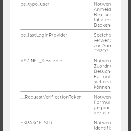
be_typo_user
Notwendig für d
FÖRDERGEBER UND UNTERSTÜTZER
Anmeldung und
Bearbeitung von
Inhalten im TYP
Backend.
PROGRAMM
be_lastLoginProvider
Speichert die zul
verwendete Met
WERKSTATT 2026
zur Anmeldung f
TYPO3-Backend.
SEMINAR 2026
ASP.NET_SessionId
Notwendig, um 
OGH CERCLE 2026
Zuordnung von
PROGRAMMBLATT 2026
Besucher zu
Formulareingab
CHRONIK
sicherstellen zu
können.
__RequestVerificationToken
Notwendig, um 
Formulareingab
ANMELDUNG
gegenüber Angri
abzusichern.
ANMELDUNG 2026
ESRASOFTSID
Notwendig zur
KONTAKT
Identifizierung 