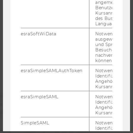
IMPRESSUM
angemeldeten
Benutzers im
Kursanmeldung
des Business
Language Center
IMPRESSIONEN
esraSoftWiData
Notwendig um
ausgewählte Sp
MONDSEE
und Sprachkurse
RÜCKBLICK 2025
Besuchers
nachverfolgen z
RÜCKBLICK 2024
können.
RÜCKBLICK 2023
esraSimpleSAMLAuthToken
Notwendig zur
RÜCKBLICK 2022
Identifizierung 
Angehörige/r für
RÜCKBLICK 2021
Kursanmeldung.
RÜCKBLICK 2019
esraSimpleSAML
Notwendig zur
RÜCKBLICK 2018
Identifizierung 
Angehörige/r für
RÜCKBLICK 2017
Kursanmeldung.
RÜCKBLICK 2016
SimpleSAML
Notwendig zur
Identifizierung 